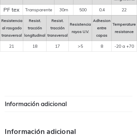
PF tex
Transparente
30m
500
0,4
22
Resistencia
Resist.
Resist.
Adhesion
Resistencia
Temperature
al rasgado
tracción
tracción
entre
rayos U.V.
resistance
transversal
longitudinal
transversal
capas
21
18
17
>5
8
-20 a +70
Información adicional
Información adicional