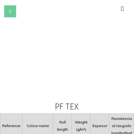
PF TEX
Resistencia
Roll
Weight
Reference
Colour name
Espesor
al rasgado
length
(g/m²)
longitudinal