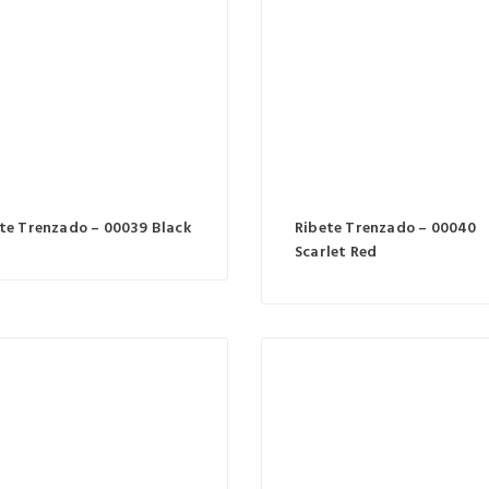
te Trenzado – 00039 Black
Ribete Trenzado – 00040
Scarlet Red