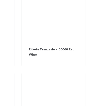
Ribete Trenzado – 00060 Red
Wine