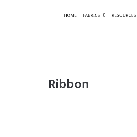
HOME
FABRICS
RESOURCES
Ribbon