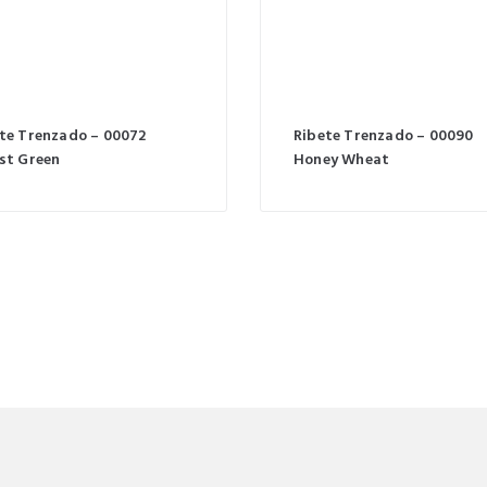
te Trenzado – 00072
Ribete Trenzado – 00090
st Green
Honey Wheat