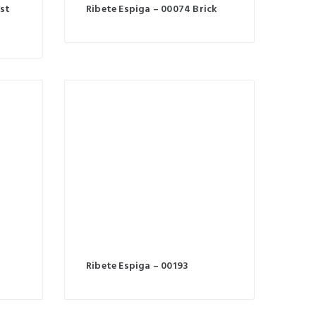
est
Ribete Espiga – 00074 Brick
Ribete Espiga – 00193