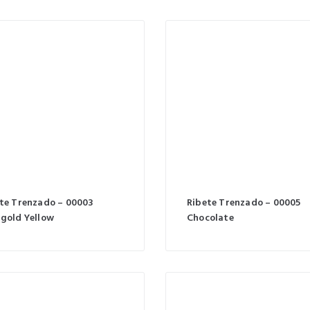
te Trenzado – 00003
Ribete Trenzado – 00005
gold Yellow
Chocolate