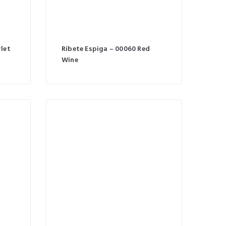
rlet
Ribete Espiga – 00060 Red
Wine