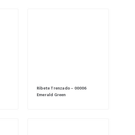
Ribete Trenzado – 00006
Emerald Green