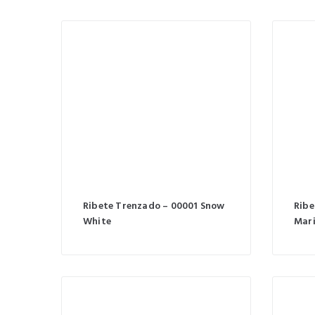
Ribete Trenzado – 00001 Snow
Ribe
White
Mari