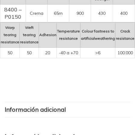
8400 –
Crema
65m
900
430
400
P0150
Warp
Weft
Temperature
Colour fastness to
Crack
tearing
tearing
Adhesion
resistance
artificialweathering
resistance
resistance
resistance
50
50
20
-40 a +70
>6
100.000
Información adicional