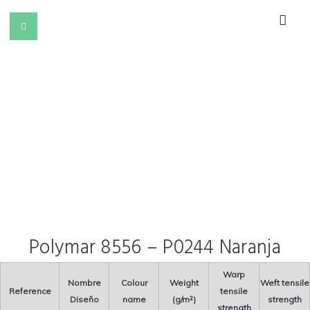
Polymar 8556 – P0244 Naranja
Warp
Nombre
Colour
Weight
Weft tensile
Reference
tensile
Diseño
name
(g/m²)
strength
strength